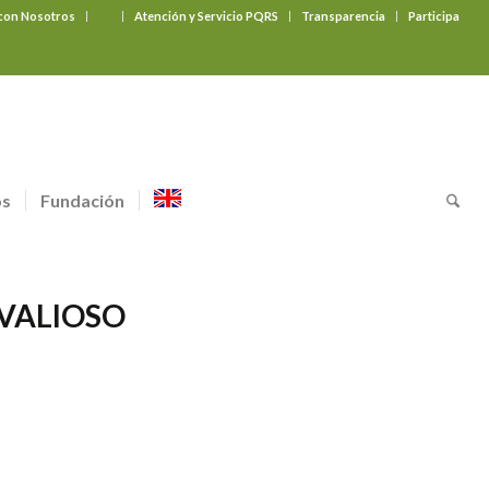
 con Nosotros
‎ ‎ ‎ ‎ ‎ ‎ ‎
Atención y Servicio PQRS
Transparencia
Participa
os
Fundación
VALIOSO