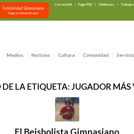
CorreoGM
Pago PSE
Teléfonos
Trabaje
Solidaridad Gimnasiana
Haga su donación aquí
Medios
Noticias
Cultura
Comunidad
Servici
 DE LA ETIQUETA:
JUGADOR MÁS 
El Beisbolista Gimnasiano