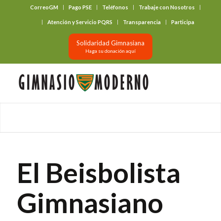
CorreoGM
Pago PSE
Teléfonos
Trabaje con Nosotros
‎ ‎ ‎ ‎ ‎ ‎ ‎
Atención y Servicio PQRS
Transparencia
Participa
Solidaridad Gimnasiana
Haga su donación aquí
El Beisbolista
Gimnasiano