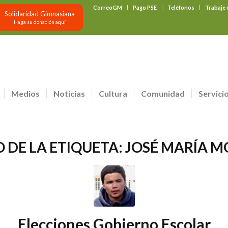
CorreoGM
Pago PSE
Teléfonos
Trabaje
Solidaridad Gimnasiana
Haga su donación aquí
Medios
Noticias
Cultura
Comunidad
Servici
O DE LA ETIQUETA:
JOSÉ MARÍA 
Elecciones Gobierno Escolar