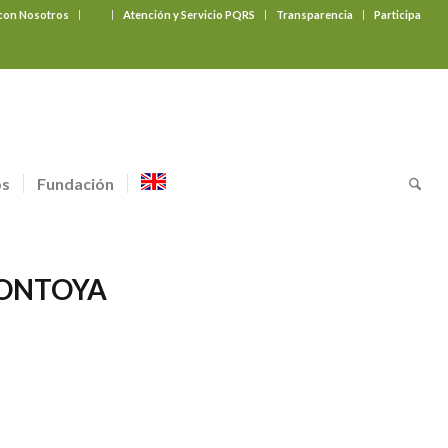
 con Nosotros
‎ ‎ ‎ ‎ ‎ ‎ ‎
Atención y Servicio PQRS
Transparencia
Participa
os
Fundación
MONTOYA