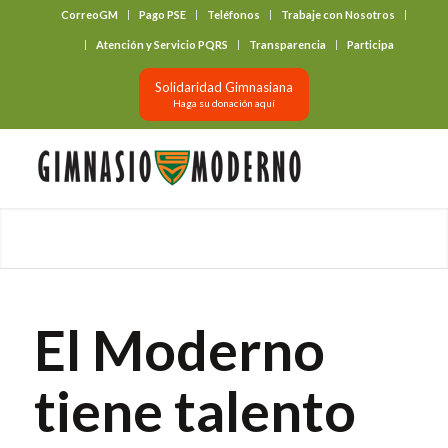
CorreoGM
Pago PSE
Teléfonos
Trabaje con Nosotros
‎ ‎ ‎ ‎ ‎ ‎ ‎
Atención y Servicio PQRS
Transparencia
Participa
Solidaridad Gimnasiana
Haga su donación aquí
El Moderno
tiene talento