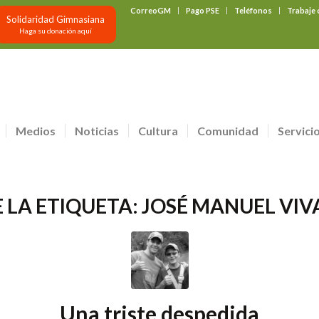
CorreoGM
Pago PSE
Teléfonos
Trabaje
Solidaridad Gimnasiana
Haga su donación aquí
Medios
Noticias
Cultura
Comunidad
Servici
 LA ETIQUETA:
JOSÉ MANUEL VI
Una triste despedida