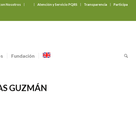
 con Nosotros
‎ ‎ ‎ ‎ ‎ ‎ ‎
Atención y Servicio PQRS
Transparencia
Participa
os
Fundación
VAS GUZMÁN