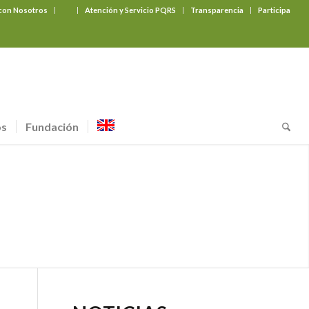
 con Nosotros
‎ ‎ ‎ ‎ ‎ ‎ ‎
Atención y Servicio PQRS
Transparencia
Participa
os
Fundación