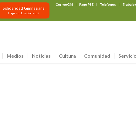
CorreoGM
Pago PSE
Teléfonos
Trabaje
Solidaridad Gimnasiana
Haga su donación aquí
Medios
Noticias
Cultura
Comunidad
Servici