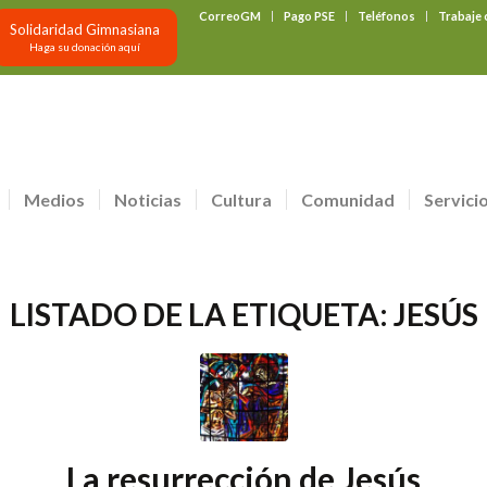
CorreoGM
Pago PSE
Teléfonos
Trabaje
Solidaridad Gimnasiana
Haga su donación aquí
Medios
Noticias
Cultura
Comunidad
Servici
LISTADO DE LA ETIQUETA:
JESÚS
La resurrección de Jesús