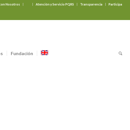
 con Nosotros
‎ ‎ ‎ ‎ ‎ ‎ ‎
Atención y Servicio PQRS
Transparencia
Participa
os
Fundación