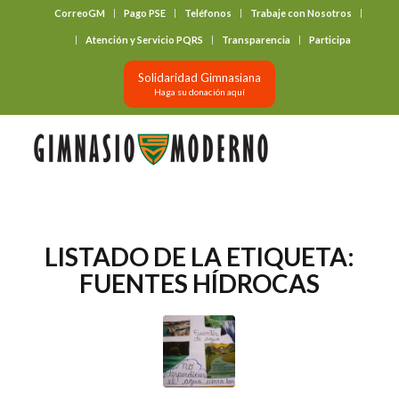
CorreoGM
Pago PSE
Teléfonos
Trabaje con Nosotros
‎ ‎ ‎ ‎ ‎ ‎ ‎
Atención y Servicio PQRS
Transparencia
Participa
Solidaridad Gimnasiana
Haga su donación aquí
LISTADO DE LA ETIQUETA:
FUENTES HÍDROCAS