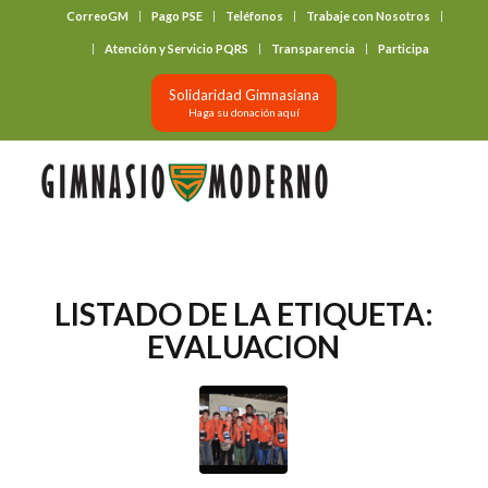
CorreoGM
Pago PSE
Teléfonos
Trabaje con Nosotros
‎ ‎ ‎ ‎ ‎ ‎ ‎
Atención y Servicio PQRS
Transparencia
Participa
Solidaridad Gimnasiana
Haga su donación aquí
LISTADO DE LA ETIQUETA:
EVALUACION