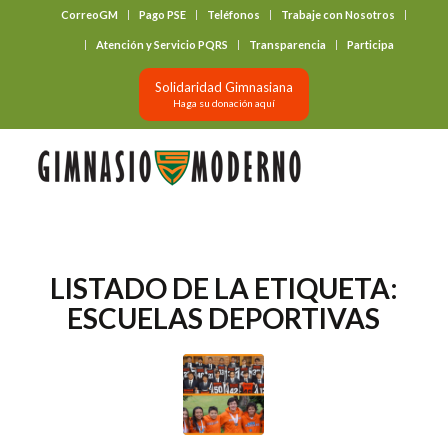
CorreoGM
Pago PSE
Teléfonos
Trabaje con Nosotros
‎ ‎ ‎ ‎ ‎ ‎ ‎
Atención y Servicio PQRS
Transparencia
Participa
Solidaridad Gimnasiana
Haga su donación aquí
LISTADO DE LA ETIQUETA:
ESCUELAS DEPORTIVAS