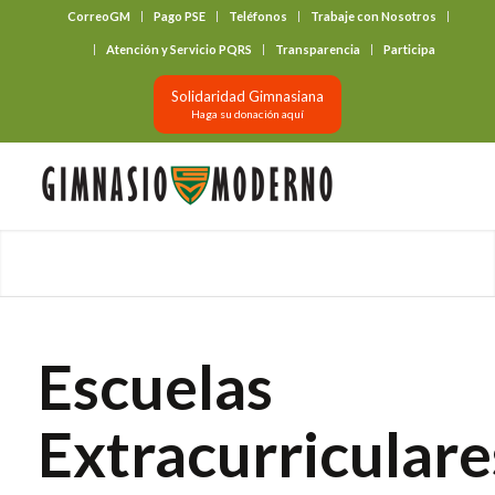
CorreoGM
Pago PSE
Teléfonos
Trabaje con Nosotros
‎ ‎ ‎ ‎ ‎ ‎ ‎
Atención y Servicio PQRS
Transparencia
Participa
Solidaridad Gimnasiana
Haga su donación aquí
Escuelas
Extracurriculare