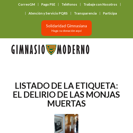
CorreoGM
Pago PSE
Teléfonos
Trabaje con Nosotros
‎ ‎ ‎ ‎ ‎ ‎ ‎
Atención y Servicio PQRS
Transparencia
Participa
Solidaridad Gimnasiana
Haga su donación aquí
LISTADO DE LA ETIQUETA:
EL DELIRIO DE LAS MONJAS
MUERTAS