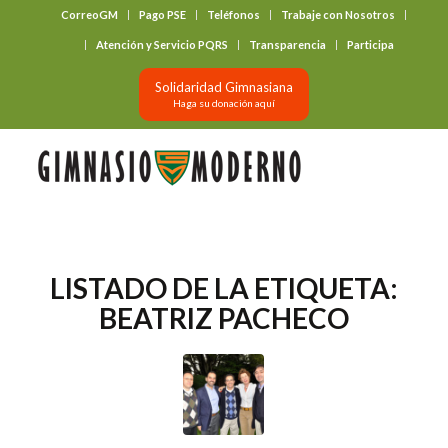
CorreoGM
Pago PSE
Teléfonos
Trabaje con Nosotros
‎ ‎ ‎ ‎ ‎ ‎ ‎
Atención y Servicio PQRS
Transparencia
Participa
Solidaridad Gimnasiana
Haga su donación aquí
LISTADO DE LA ETIQUETA:
BEATRIZ PACHECO