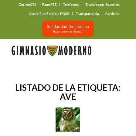
CorreoGM
Pago PSE
Teléfonos
Trabaje con Nosotros
‎ ‎ ‎ ‎ ‎ ‎ ‎
Atención y Servicio PQRS
Transparencia
Participa
Solidaridad Gimnasiana
Haga su donación aquí
LISTADO DE LA ETIQUETA:
AVE