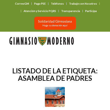
CorreoGM
Pago PSE
Teléfonos
Trabaje con Nosotros
‎ ‎ ‎ ‎ ‎ ‎ ‎
Atención y Servicio PQRS
Transparencia
Participa
Solidaridad Gimnasiana
Haga su donación aquí
LISTADO DE LA ETIQUETA:
ASAMBLEA DE PADRES