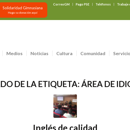
CorreoGM
Pago PSE
Teléfonos
Trabaje
Solidaridad Gimnasiana
Haga su donación aquí
Medios
Noticias
Cultura
Comunidad
Servici
ADO DE LA ETIQUETA:
ÁREA DE ID
Inglés de calidad