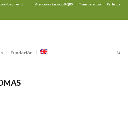
 con Nosotros
‎ ‎ ‎ ‎ ‎ ‎ ‎
Atención y Servicio PQRS
Transparencia
Participa
os
Fundación
IOMAS