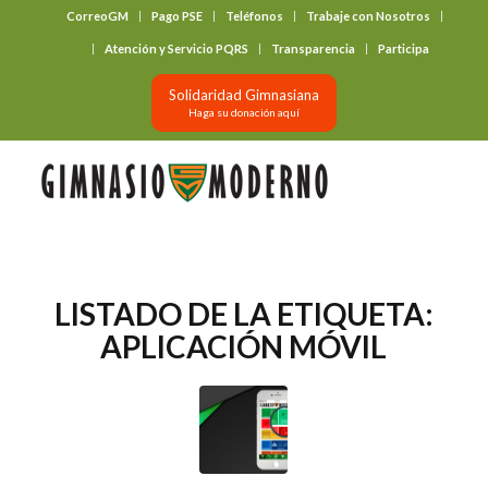
CorreoGM
Pago PSE
Teléfonos
Trabaje con Nosotros
‎ ‎ ‎ ‎ ‎ ‎ ‎
Atención y Servicio PQRS
Transparencia
Participa
Solidaridad Gimnasiana
Haga su donación aquí
LISTADO DE LA ETIQUETA:
APLICACIÓN MÓVIL