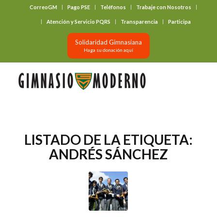
CorreoGM
Pago PSE
Teléfonos
Trabaje con Nosotros
‎ ‎ ‎ ‎ ‎ ‎ ‎
Atención y Servicio PQRS
Transparencia
Participa
Solidaridad Gimnasiana
Haga su donación aquí
LISTADO DE LA ETIQUETA:
ANDRÉS SÁNCHEZ