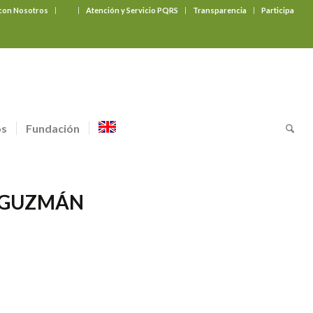
 con Nosotros
‎ ‎ ‎ ‎ ‎ ‎ ‎
Atención y Servicio PQRS
Transparencia
Participa
os
Fundación
E GUZMÁN