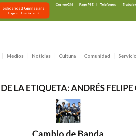
CorreoGM
Pago PSE
Teléfonos
Trabaje
Solidaridad Gimnasiana
Haga su donación aquí
Medios
Noticias
Cultura
Comunidad
Servici
 DE LA ETIQUETA:
ANDRÉS FELIP
Cambio de Banda