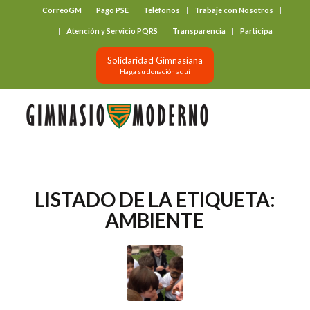
CorreoGM
Pago PSE
Teléfonos
Trabaje con Nosotros
‎ ‎ ‎ ‎ ‎ ‎ ‎
Atención y Servicio PQRS
Transparencia
Participa
Solidaridad Gimnasiana
Haga su donación aquí
LISTADO DE LA ETIQUETA:
AMBIENTE