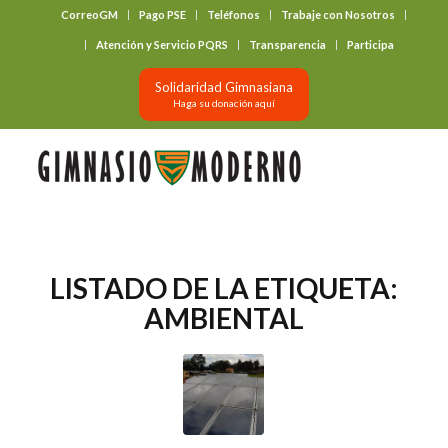
CorreoGM
Pago PSE
Teléfonos
Trabaje con Nosotros
‎ ‎ ‎ ‎ ‎ ‎ ‎
Atención y Servicio PQRS
Transparencia
Participa
Solidaridad Gimnasiana
Haga su donación aquí
LISTADO DE LA ETIQUETA:
AMBIENTAL