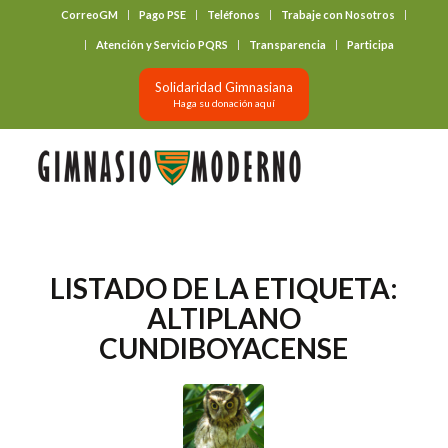
CorreoGM
Pago PSE
Teléfonos
Trabaje con Nosotros
‎ ‎ ‎ ‎ ‎ ‎ ‎
Atención y Servicio PQRS
Transparencia
Participa
Solidaridad Gimnasiana
Haga su donación aquí
LISTADO DE LA ETIQUETA:
ALTIPLANO
CUNDIBOYACENSE