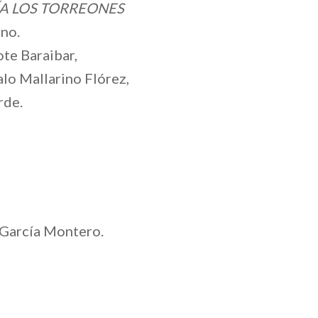
ÍA LOS TORREONES
no.
te Baraibar,
lo Mallarino Flórez,
rde.
s García Montero.