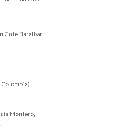
n Cote Baraibar.
n Colombia)
rcía Montero,
.