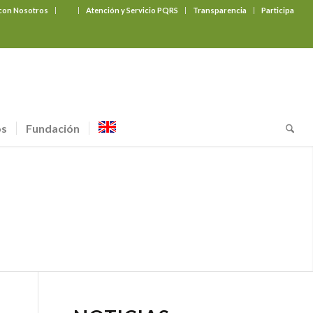
 con Nosotros
‎ ‎ ‎ ‎ ‎ ‎ ‎
Atención y Servicio PQRS
Transparencia
Participa
os
Fundación