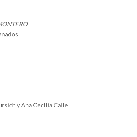
 MONTERO
ranados
rsich y Ana Cecilia Calle.