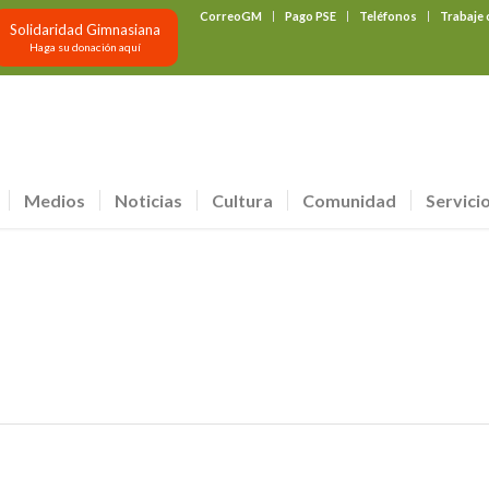
CorreoGM
Pago PSE
Teléfonos
Trabaje
Solidaridad Gimnasiana
Haga su donación aquí
Medios
Noticias
Cultura
Comunidad
Servici