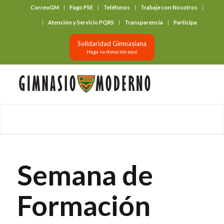
CorreoGM
Pago PSE
Teléfonos
Trabaje con Nosotros
‎ ‎ ‎ ‎ ‎ ‎ ‎
Atención y Servicio PQRS
Transparencia
Participa
Solidaridad Gimnasiana
Haga su donación aquí
Semana de
Formación