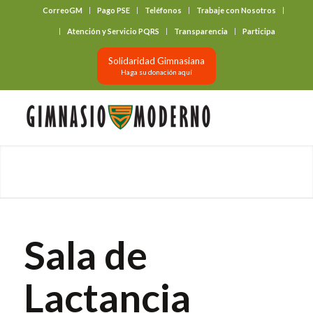
CorreoGM
Pago PSE
Teléfonos
Trabaje con Nosotros
‎ ‎ ‎ ‎ ‎ ‎ ‎
Atención y Servicio PQRS
Transparencia
Participa
Solidaridad Gimnasiana
Haga su donación aquí
Sala de
Lactancia