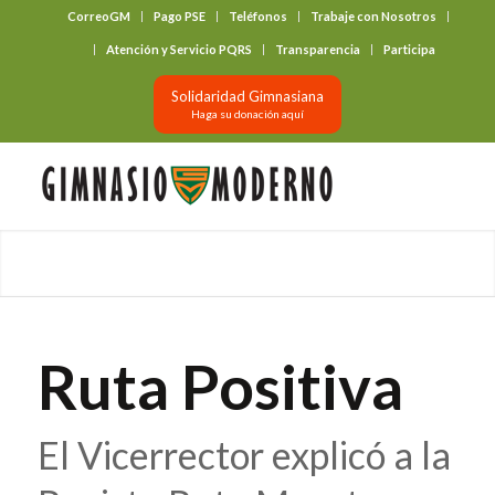
CorreoGM
Pago PSE
Teléfonos
Trabaje con Nosotros
‎ ‎ ‎ ‎ ‎ ‎ ‎
Atención y Servicio PQRS
Transparencia
Participa
Solidaridad Gimnasiana
Haga su donación aquí
Ruta Positiva
El Vicerrector explicó a la