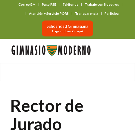
CorreoGM
Pago PSE
Teléfonos
Trabaje con Nosotros
‎ ‎ ‎ ‎ ‎ ‎ ‎
Atención y Servicio PQRS
Transparencia
Participa
Solidaridad Gimnasiana
Haga su donación aquí
Rector de
Jurado