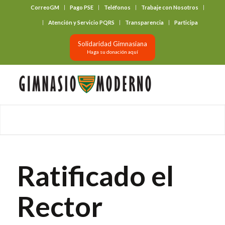
CorreoGM
Pago PSE
Teléfonos
Trabaje con Nosotros
‎ ‎ ‎ ‎ ‎ ‎ ‎
Atención y Servicio PQRS
Transparencia
Participa
Solidaridad Gimnasiana
Haga su donación aquí
Ratificado el
Rector