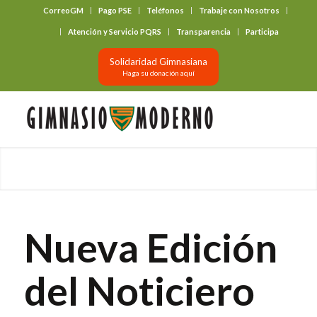
CorreoGM
Pago PSE
Teléfonos
Trabaje con Nosotros
‎ ‎ ‎ ‎ ‎ ‎ ‎
Atención y Servicio PQRS
Transparencia
Participa
Solidaridad Gimnasiana
Haga su donación aquí
Nueva Edición
del Noticiero