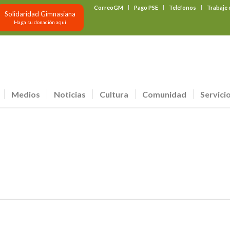
CorreoGM
Pago PSE
Teléfonos
Trabaje
Solidaridad Gimnasiana
Haga su donación aquí
Medios
Noticias
Cultura
Comunidad
Servici