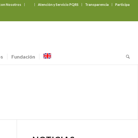
 con Nosotros
‎ ‎ ‎ ‎ ‎ ‎ ‎
Atención y Servicio PQRS
Transparencia
Participa
os
Fundación