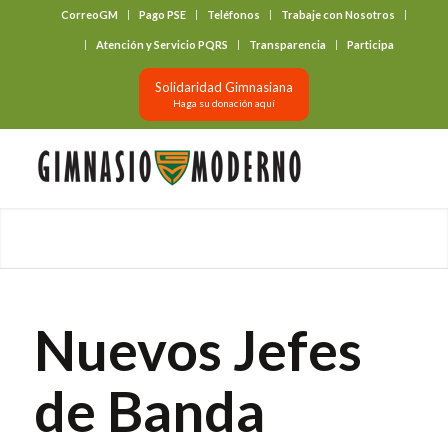
CorreoGM
Pago PSE
Teléfonos
Trabaje con Nosotros
‎ ‎ ‎ ‎ ‎ ‎ ‎
Atención y Servicio PQRS
Transparencia
Participa
Solidaridad Gimnasiana
Haga su donación aquí
Nuevos Jefes
de Banda