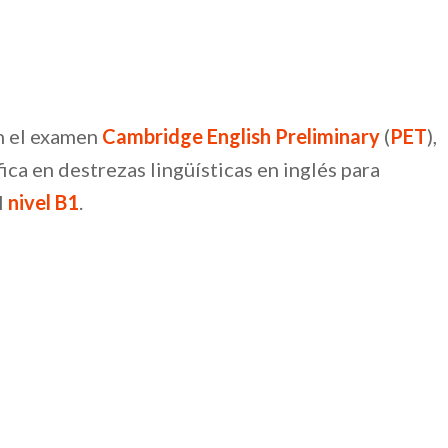
n el examen
Cambridge English Preliminary
(
PET
),
fica en destrezas lingüísticas en inglés para
l
nivel B1
.