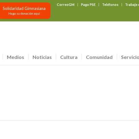
CorreoGM
Pago PSE
Teléfonos
Trabaje
Solidaridad Gimnasiana
Haga su donación aquí
Medios
Noticias
Cultura
Comunidad
Servici