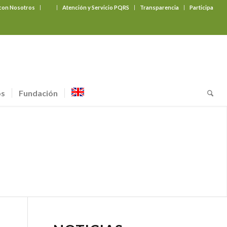
 con Nosotros
‎ ‎ ‎ ‎ ‎ ‎ ‎
Atención y Servicio PQRS
Transparencia
Participa
os
Fundación