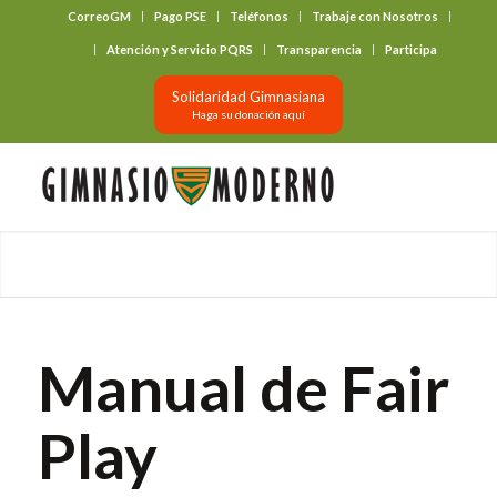
CorreoGM
Pago PSE
Teléfonos
Trabaje con Nosotros
‎ ‎ ‎ ‎ ‎ ‎ ‎
Atención y Servicio PQRS
Transparencia
Participa
Solidaridad Gimnasiana
Haga su donación aquí
Manual de Fair
Play