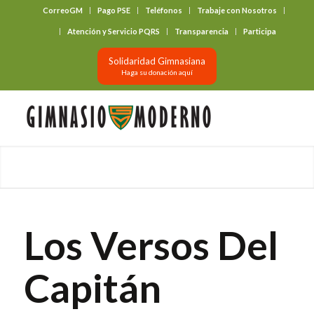
CorreoGM
Pago PSE
Teléfonos
Trabaje con Nosotros
‎ ‎ ‎ ‎ ‎ ‎ ‎
Atención y Servicio PQRS
Transparencia
Participa
Solidaridad Gimnasiana
Haga su donación aquí
Los Versos Del
Capitán