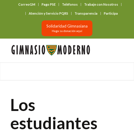
CorreoGM
Pago PSE
Teléfonos
Trabaje con Nosotros
‎ ‎ ‎ ‎ ‎ ‎ ‎
Atención y Servicio PQRS
Transparencia
Participa
Solidaridad Gimnasiana
Haga su donación aquí
Los
estudiantes