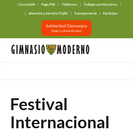
CorreoGM
Pago PSE
Teléfonos
Trabaje con Nosotros
‎ ‎ ‎ ‎ ‎ ‎ ‎
Atención y Servicio PQRS
Transparencia
Participa
Solidaridad Gimnasiana
Haga su donación aquí
Festival
Internacional