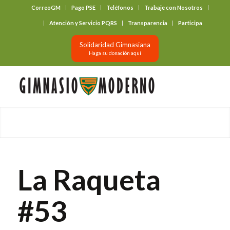
CorreoGM
Pago PSE
Teléfonos
Trabaje con Nosotros
‎ ‎ ‎ ‎ ‎ ‎ ‎
Atención y Servicio PQRS
Transparencia
Participa
Solidaridad Gimnasiana
Haga su donación aquí
La Raqueta
#53