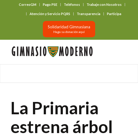
CorreoGM
Pago PSE
Teléfonos
Trabaje con Nosotros
‎ ‎ ‎ ‎ ‎ ‎ ‎
Atención y Servicio PQRS
Transparencia
Participa
Solidaridad Gimnasiana
Haga su donación aquí
La Primaria
estrena árbol