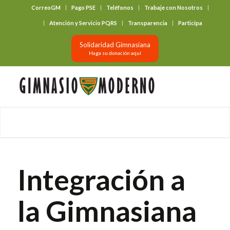
CorreoGM
Pago PSE
Teléfonos
Trabaje con Nosotros
‎ ‎ ‎ ‎ ‎ ‎ ‎
Atención y Servicio PQRS
Transparencia
Participa
Solidaridad Gimnasiana
Haga su donación aquí
Integración a
la Gimnasiana