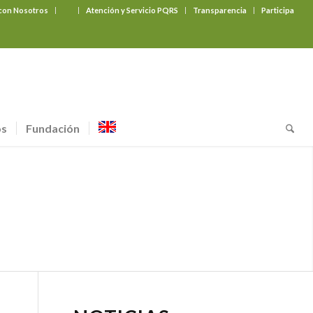
 con Nosotros
‎ ‎ ‎ ‎ ‎ ‎ ‎
Atención y Servicio PQRS
Transparencia
Participa
os
Fundación