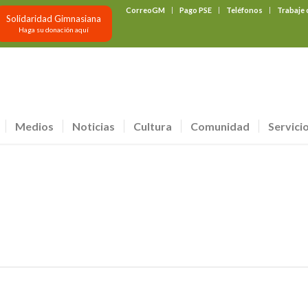
CorreoGM
Pago PSE
Teléfonos
Trabaje
Solidaridad Gimnasiana
Haga su donación aquí
Medios
Noticias
Cultura
Comunidad
Servici