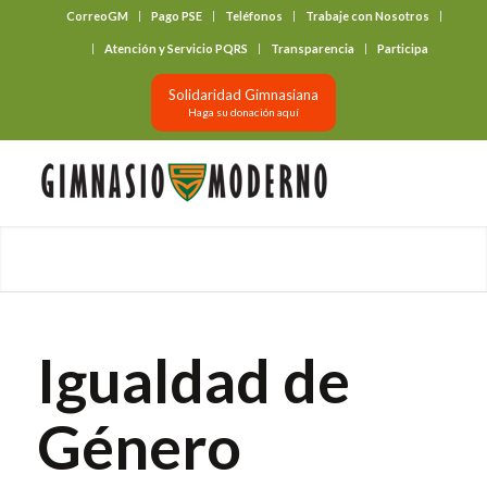
CorreoGM
Pago PSE
Teléfonos
Trabaje con Nosotros
‎ ‎ ‎ ‎ ‎ ‎ ‎
Atención y Servicio PQRS
Transparencia
Participa
Solidaridad Gimnasiana
Haga su donación aquí
Igualdad de
Género