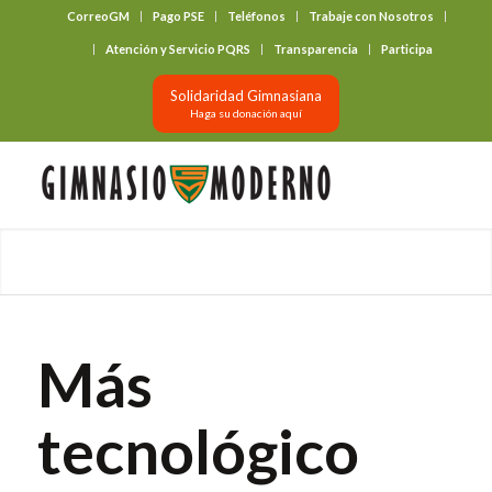
CorreoGM
Pago PSE
Teléfonos
Trabaje con Nosotros
‎ ‎ ‎ ‎ ‎ ‎ ‎
Atención y Servicio PQRS
Transparencia
Participa
Solidaridad Gimnasiana
Haga su donación aquí
Más
tecnológico