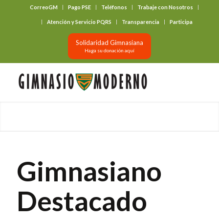
CorreoGM
Pago PSE
Teléfonos
Trabaje con Nosotros
‎ ‎ ‎ ‎ ‎ ‎ ‎
Atención y Servicio PQRS
Transparencia
Participa
Solidaridad Gimnasiana
Haga su donación aquí
Gimnasiano
Destacado