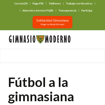
CorreoGM
Pago PSE
Teléfonos
Trabaje con Nosotros
‎ ‎ ‎ ‎ ‎ ‎ ‎
Atención y Servicio PQRS
Transparencia
Participa
Solidaridad Gimnasiana
Haga su donación aquí
Fútbol a la
gimnasiana