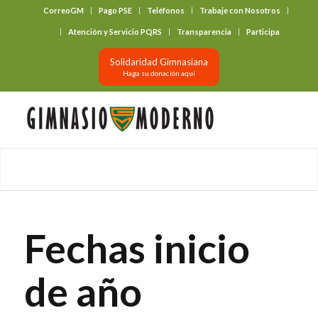
CorreoGM
Pago PSE
Teléfonos
Trabaje con Nosotros
‎ ‎ ‎ ‎ ‎ ‎ ‎
Atención y Servicio PQRS
Transparencia
Participa
Solidaridad Gimnasiana
Haga su donación aquí
Fechas inicio
de año