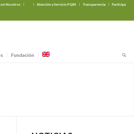
 con Nosotros
‎ ‎ ‎ ‎ ‎ ‎ ‎
Atención y Servicio PQRS
Transparencia
Participa
os
Fundación