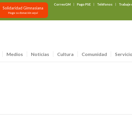
CorreoGM
Pago PSE
Teléfonos
Trabaje
Solidaridad Gimnasiana
Haga su donación aquí
Medios
Noticias
Cultura
Comunidad
Servici