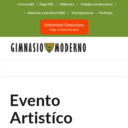
CorreoGM
Pago PSE
Teléfonos
Trabaje con Nosotros
‎ ‎ ‎ ‎ ‎ ‎ ‎
Atención y Servicio PQRS
Transparencia
Participa
Solidaridad Gimnasiana
Haga su donación aquí
Evento
Artistíco