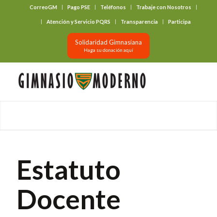
CorreoGM
Pago PSE
Teléfonos
Trabaje con Nosotros
‎ ‎ ‎ ‎ ‎ ‎ ‎
Atención y Servicio PQRS
Transparencia
Participa
Solidaridad Gimnasiana
Haga su donación aquí
Estatuto
Docente