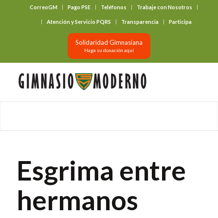
CorreoGM
Pago PSE
Teléfonos
Trabaje con Nosotros
‎ ‎ ‎ ‎ ‎ ‎ ‎
Atención y Servicio PQRS
Transparencia
Participa
Solidaridad Gimnasiana
Haga su donación aquí
Esgrima entre
hermanos