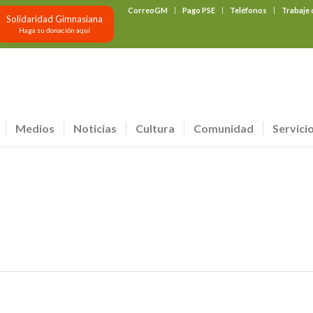
CorreoGM
Pago PSE
Teléfonos
Trabaje
Solidaridad Gimnasiana
Haga su donación aquí
Medios
Noticias
Cultura
Comunidad
Servici