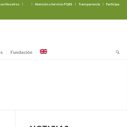
 con Nosotros
‎ ‎ ‎ ‎ ‎ ‎ ‎
Atención y Servicio PQRS
Transparencia
Participa
os
Fundación